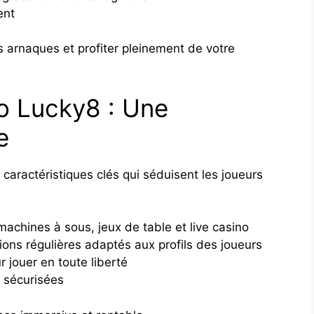
ent
es arnaques et profiter pleinement de votre
o Lucky8 : Une
e
aractéristiques clés qui séduisent les joueurs
achines à sous, jeux de table et live casino
ns régulières adaptés aux profils des joueurs
 jouer en toute liberté
 sécurisées