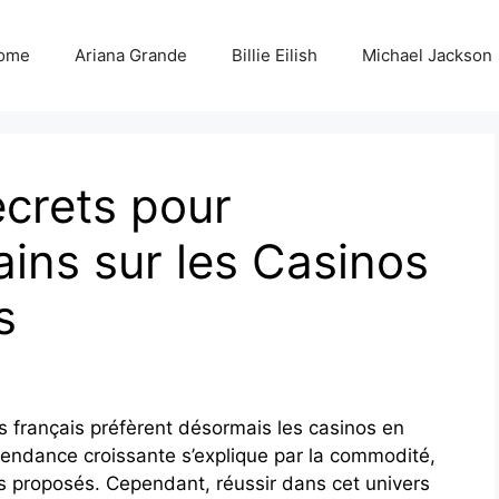
ome
Ariana Grande
Billie Eilish
Michael Jackson
crets pour
ins sur les Casinos
s
 français préfèrent désormais les casinos en
 tendance croissante s’explique par la commodité,
ifs proposés. Cependant, réussir dans cet univers