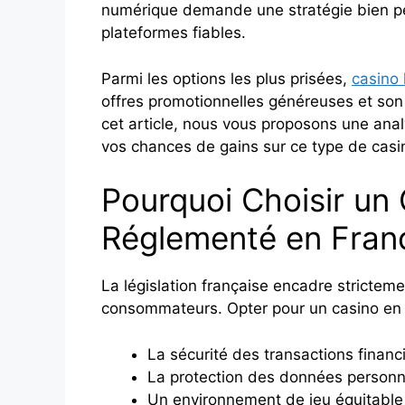
numérique demande une stratégie bien p
plateformes fiables.
Parmi les options les plus prisées,
casino 
offres promotionnelles généreuses et son
cet article, nous vous proposons une anal
vos chances de gains sur ce type de casin
Pourquoi Choisir un
Réglementé en Fran
La législation française encadre strictemen
consommateurs. Opter pour un casino en l
La sécurité des transactions financ
La protection des données personn
Un environnement de jeu équitable 