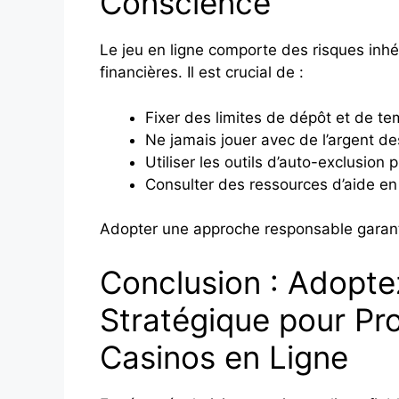
Conscience
Le jeu en ligne comporte des risques inh
financières. Il est crucial de :
Fixer des limites de dépôt et de te
Ne jamais jouer avec de l’argent d
Utiliser les outils d’auto-exclusion
Consulter des ressources d’aide en
Adopter une approche responsable garanti
Conclusion : Adopt
Stratégique pour Pro
Casinos en Ligne