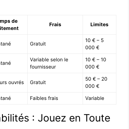
mps de
Frais
Limites
aitement
10 € – 5
ntané
Gratuit
000 €
Variable selon le
10 € – 10
ntané
fournisseur
000 €
50 € – 20
ours ouvrés
Gratuit
000 €
ntané
Faibles frais
Variable
ilités : Jouez en Toute