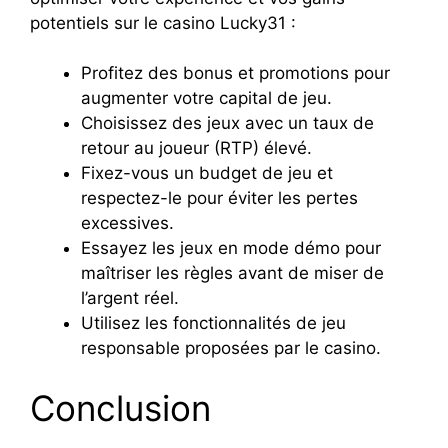
potentiels sur le casino Lucky31 :
Profitez des bonus et promotions pour
augmenter votre capital de jeu.
Choisissez des jeux avec un taux de
retour au joueur (RTP) élevé.
Fixez-vous un budget de jeu et
respectez-le pour éviter les pertes
excessives.
Essayez les jeux en mode démo pour
maîtriser les règles avant de miser de
l’argent réel.
Utilisez les fonctionnalités de jeu
responsable proposées par le casino.
Conclusion