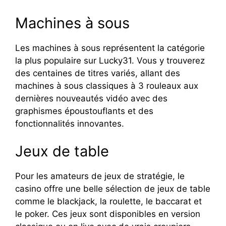
Machines à sous
Les machines à sous représentent la catégorie
la plus populaire sur Lucky31. Vous y trouverez
des centaines de titres variés, allant des
machines à sous classiques à 3 rouleaux aux
dernières nouveautés vidéo avec des
graphismes époustouflants et des
fonctionnalités innovantes.
Jeux de table
Pour les amateurs de jeux de stratégie, le
casino offre une belle sélection de jeux de table
comme le blackjack, la roulette, le baccarat et
le poker. Ces jeux sont disponibles en version