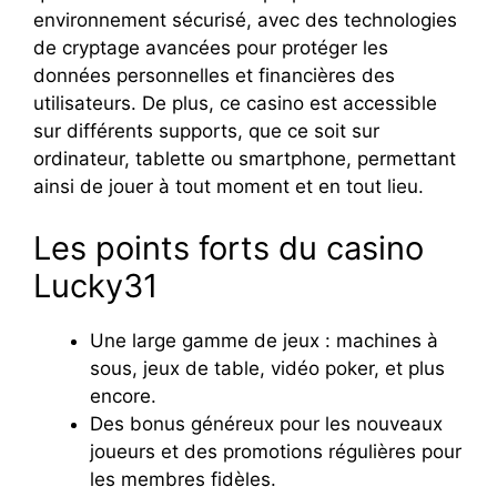
environnement sécurisé, avec des technologies
de cryptage avancées pour protéger les
données personnelles et financières des
utilisateurs. De plus, ce casino est accessible
sur différents supports, que ce soit sur
ordinateur, tablette ou smartphone, permettant
ainsi de jouer à tout moment et en tout lieu.
Les points forts du casino
Lucky31
Une large gamme de jeux : machines à
sous, jeux de table, vidéo poker, et plus
encore.
Des bonus généreux pour les nouveaux
joueurs et des promotions régulières pour
les membres fidèles.