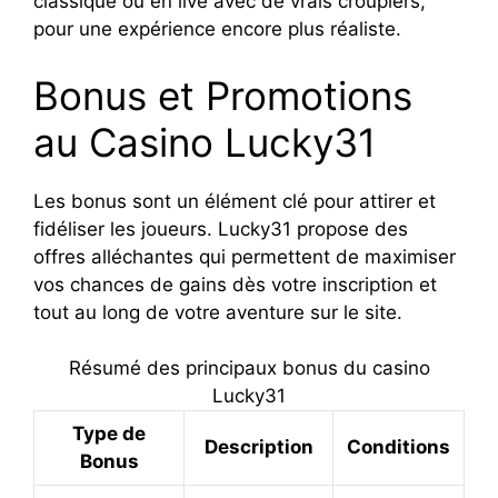
classique ou en live avec de vrais croupiers,
pour une expérience encore plus réaliste.
Bonus et Promotions
au Casino Lucky31
Les bonus sont un élément clé pour attirer et
fidéliser les joueurs. Lucky31 propose des
offres alléchantes qui permettent de maximiser
vos chances de gains dès votre inscription et
tout au long de votre aventure sur le site.
Résumé des principaux bonus du casino
Lucky31
Type de
Description
Conditions
Bonus