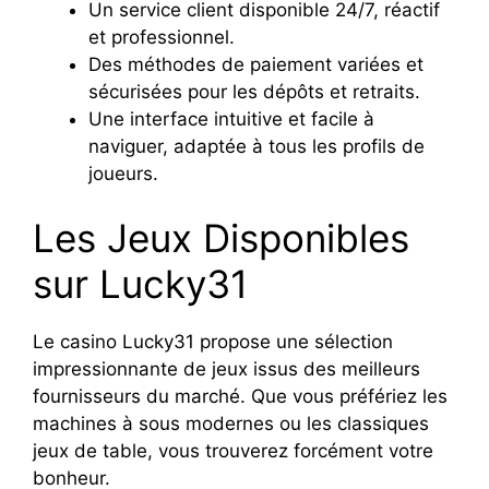
Un service client disponible 24/7, réactif
et professionnel.
Des méthodes de paiement variées et
sécurisées pour les dépôts et retraits.
Une interface intuitive et facile à
naviguer, adaptée à tous les profils de
joueurs.
Les Jeux Disponibles
sur Lucky31
Le casino Lucky31 propose une sélection
impressionnante de jeux issus des meilleurs
fournisseurs du marché. Que vous préfériez les
machines à sous modernes ou les classiques
jeux de table, vous trouverez forcément votre
bonheur.