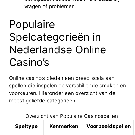
vragen of problemen.
Populaire
Spelcategorieën in
Nederlandse Online
Casino’s
Online casino’s bieden een breed scala aan
spellen die inspelen op verschillende smaken en
voorkeuren. Hieronder een overzicht van de
meest geliefde categorieën:
Overzicht van Populaire Casinospellen
Speltype
Kenmerken
Voorbeeldspellen