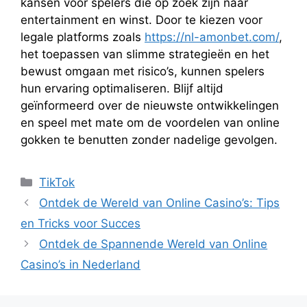
kansen voor spelers die op zoek zijn naar
entertainment en winst. Door te kiezen voor
legale platforms zoals
https://nl-amonbet.com/
,
het toepassen van slimme strategieën en het
bewust omgaan met risico’s, kunnen spelers
hun ervaring optimaliseren. Blijf altijd
geïnformeerd over de nieuwste ontwikkelingen
en speel met mate om de voordelen van online
gokken te benutten zonder nadelige gevolgen.
Categories
TikTok
Ontdek de Wereld van Online Casino’s: Tips
en Tricks voor Succes
Ontdek de Spannende Wereld van Online
Casino’s in Nederland