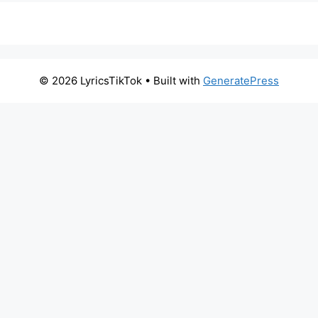
© 2026 LyricsTikTok
• Built with
GeneratePress