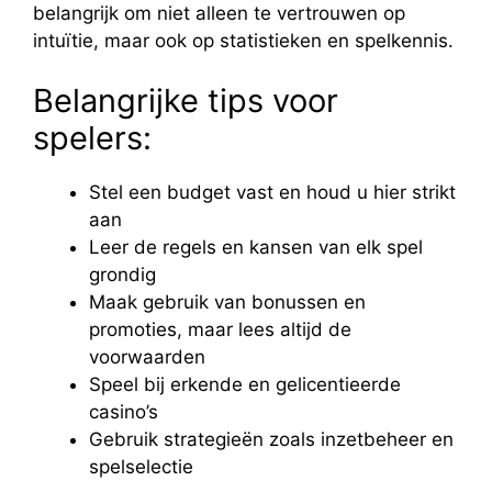
belangrijk om niet alleen te vertrouwen op
intuïtie, maar ook op statistieken en spelkennis.
Belangrijke tips voor
spelers:
Stel een budget vast en houd u hier strikt
aan
Leer de regels en kansen van elk spel
grondig
Maak gebruik van bonussen en
promoties, maar lees altijd de
voorwaarden
Speel bij erkende en gelicentieerde
casino’s
Gebruik strategieën zoals inzetbeheer en
spelselectie