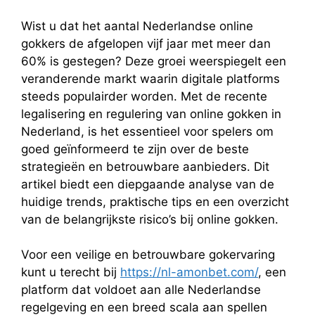
Wist u dat het aantal Nederlandse online
gokkers de afgelopen vijf jaar met meer dan
60% is gestegen? Deze groei weerspiegelt een
veranderende markt waarin digitale platforms
steeds populairder worden. Met de recente
legalisering en regulering van online gokken in
Nederland, is het essentieel voor spelers om
goed geïnformeerd te zijn over de beste
strategieën en betrouwbare aanbieders. Dit
artikel biedt een diepgaande analyse van de
huidige trends, praktische tips en een overzicht
van de belangrijkste risico’s bij online gokken.
Voor een veilige en betrouwbare gokervaring
kunt u terecht bij
https://nl-amonbet.com/
, een
platform dat voldoet aan alle Nederlandse
regelgeving en een breed scala aan spellen