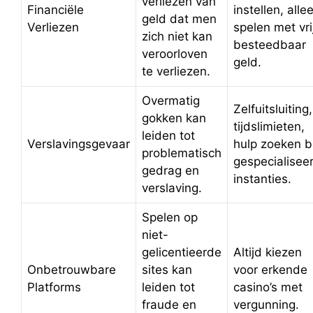
verliezen van
Financiële
instellen, alle
geld dat men
Verliezen
spelen met vri
zich niet kan
besteedbaar
veroorloven
geld.
te verliezen.
Overmatig
Zelfuitsluiting,
gokken kan
tijdslimieten,
leiden tot
Verslavingsgevaar
hulp zoeken bi
problematisch
gespecialisee
gedrag en
instanties.
verslaving.
Spelen op
niet-
gelicentieerde
Altijd kiezen
Onbetrouwbare
sites kan
voor erkende
Platforms
leiden tot
casino’s met
fraude en
vergunning.