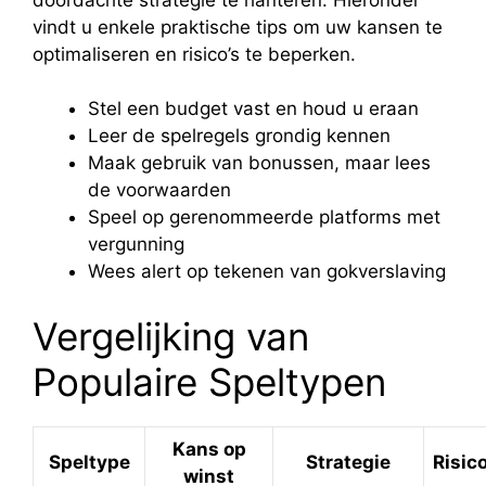
vindt u enkele praktische tips om uw kansen te
optimaliseren en risico’s te beperken.
Stel een budget vast en houd u eraan
Leer de spelregels grondig kennen
Maak gebruik van bonussen, maar lees
de voorwaarden
Speel op gerenommeerde platforms met
vergunning
Wees alert op tekenen van gokverslaving
Vergelijking van
Populaire Speltypen
Kans op
Speltype
Strategie
Risic
winst