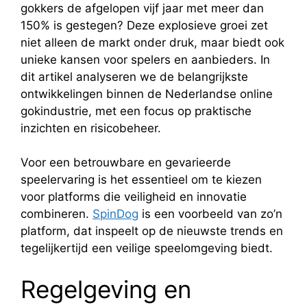
gokkers de afgelopen vijf jaar met meer dan
150% is gestegen? Deze explosieve groei zet
niet alleen de markt onder druk, maar biedt ook
unieke kansen voor spelers en aanbieders. In
dit artikel analyseren we de belangrijkste
ontwikkelingen binnen de Nederlandse online
gokindustrie, met een focus op praktische
inzichten en risicobeheer.
Voor een betrouwbare en gevarieerde
speelervaring is het essentieel om te kiezen
voor platforms die veiligheid en innovatie
combineren.
SpinDog
is een voorbeeld van zo’n
platform, dat inspeelt op de nieuwste trends en
tegelijkertijd een veilige speelomgeving biedt.
Regelgeving en