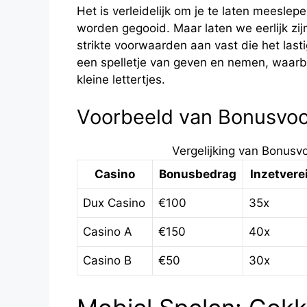
Het is verleidelijk om je te laten meeslep
worden gegooid. Maar laten we eerlijk zijn
strikte voorwaarden aan vast die het las
een spelletje van geven en nemen, waarbij
kleine lettertjes.
Voorbeeld van Bonusvo
Vergelijking van Bonusv
Casino
Bonusbedrag
Inzetvere
Dux Casino
€100
35x
Casino A
€150
40x
Casino B
€50
30x