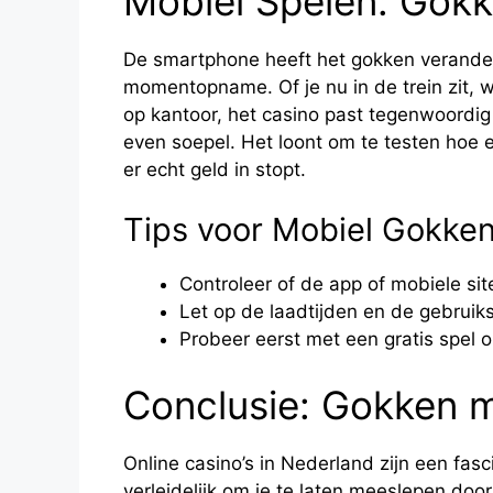
Mobiel Spelen: Gokk
De smartphone heeft het gokken verander
momentopname. Of je nu in de trein zit, 
op kantoor, het casino past tegenwoordig 
even soepel. Het loont om te testen hoe 
er echt geld in stopt.
Tips voor Mobiel Gokke
Controleer of de app of mobiele sit
Let op de laadtijden en de gebruik
Probeer eerst met een gratis spel 
Conclusie: Gokken m
Online casino’s in Nederland zijn een fas
verleidelijk om je te laten meeslepen door