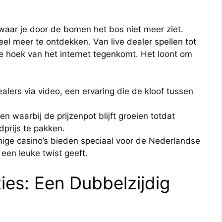
 waar je door de bomen het bos niet meer ziet.
el meer te ontdekken. Van live dealer spellen tot
lke hoek van het internet tegenkomt. Het loont om
ealers via video, een ervaring die de kloof tussen
n waarbij de prijzenpot blijft groeien totdat
prijs te pakken.
ge casino’s bieden speciaal voor de Nederlandse
een leuke twist geeft.
es: Een Dubbelzijdig