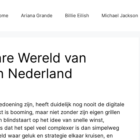
ome
Ariana Grande
Billie Eilish
Michael Jackson
re Wereld van
in Nederland
doening zijn, heeft duidelijk nog nooit de digitale
is booming, maar niet zonder zijn eigen grillen
h blindstaart op het idee van snelle winst,
 dat het spel veel complexer is dan simpelweg
eld waar geluk en strategie elkaar kruisen, en