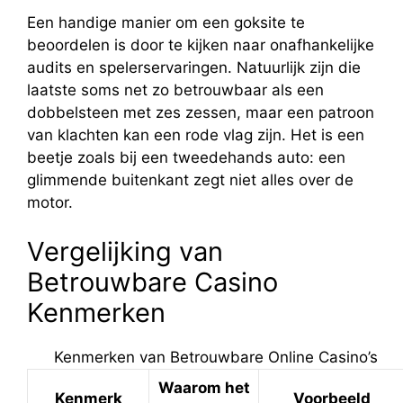
Een handige manier om een goksite te
beoordelen is door te kijken naar onafhankelijke
audits en spelerservaringen. Natuurlijk zijn die
laatste soms net zo betrouwbaar als een
dobbelsteen met zes zessen, maar een patroon
van klachten kan een rode vlag zijn. Het is een
beetje zoals bij een tweedehands auto: een
glimmende buitenkant zegt niet alles over de
motor.
Vergelijking van
Betrouwbare Casino
Kenmerken
Kenmerken van Betrouwbare Online Casino’s
Waarom het
Kenmerk
Voorbeeld