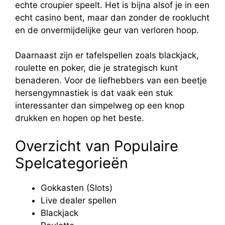
echte croupier speelt. Het is bijna alsof je in een
echt casino bent, maar dan zonder de rooklucht
en de onvermijdelijke geur van verloren hoop.
Daarnaast zijn er tafelspellen zoals blackjack,
roulette en poker, die je strategisch kunt
benaderen. Voor de liefhebbers van een beetje
hersengymnastiek is dat vaak een stuk
interessanter dan simpelweg op een knop
drukken en hopen op het beste.
Overzicht van Populaire
Spelcategorieën
Gokkasten (Slots)
Live dealer spellen
Blackjack