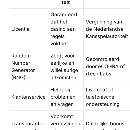
telt
Garandeert
dat het
Vergunning van
Licentie
casino aan
de Nederlandse
regels
Kansspelautoriteit
voldoet
Random
Zorgt voor
Gecontroleerd
Number
eerlijke en
door eCOGRA of
Generator
willekeurige
iTech Labs
(RNG)
uitkomsten
Helpt bij
Live chat of
Klantenservice
problemen
telefonische
en vragen
ondersteuning
Voorkomt
Transparante
verrassingen
Duidelijke bonus-