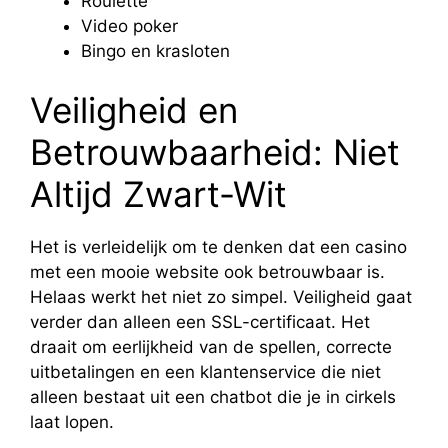
Roulette
Video poker
Bingo en krasloten
Veiligheid en
Betrouwbaarheid: Niet
Altijd Zwart-Wit
Het is verleidelijk om te denken dat een casino
met een mooie website ook betrouwbaar is.
Helaas werkt het niet zo simpel. Veiligheid gaat
verder dan alleen een SSL-certificaat. Het
draait om eerlijkheid van de spellen, correcte
uitbetalingen en een klantenservice die niet
alleen bestaat uit een chatbot die je in cirkels
laat lopen.