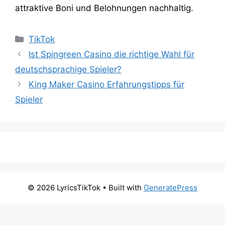
attraktive Boni und Belohnungen nachhaltig.
Categories
TikTok
Ist Spingreen Casino die richtige Wahl für
deutschsprachige Spieler?
King Maker Casino Erfahrungstipps für
Spieler
© 2026 LyricsTikTok
• Built with
GeneratePress