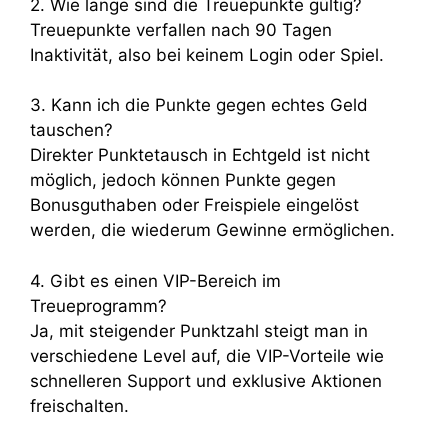
2. Wie lange sind die Treuepunkte gültig?
Treuepunkte verfallen nach 90 Tagen
Inaktivität, also bei keinem Login oder Spiel.
3. Kann ich die Punkte gegen echtes Geld
tauschen?
Direkter Punktetausch in Echtgeld ist nicht
möglich, jedoch können Punkte gegen
Bonusguthaben oder Freispiele eingelöst
werden, die wiederum Gewinne ermöglichen.
4. Gibt es einen VIP-Bereich im
Treueprogramm?
Ja, mit steigender Punktzahl steigt man in
verschiedene Level auf, die VIP-Vorteile wie
schnelleren Support und exklusive Aktionen
freischalten.