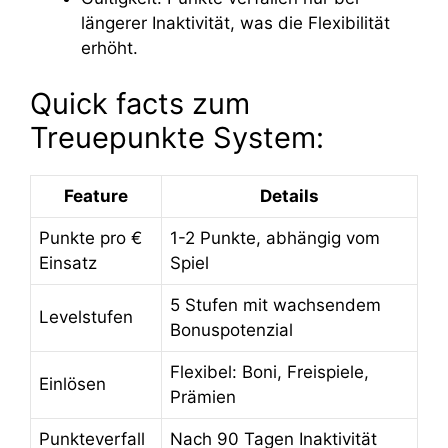
längerer Inaktivität, was die Flexibilität
erhöht.
Quick facts zum
Treuepunkte System:
Feature
Details
Punkte pro €
1-2 Punkte, abhängig vom
Einsatz
Spiel
5 Stufen mit wachsendem
Levelstufen
Bonuspotenzial
Flexibel: Boni, Freispiele,
Einlösen
Prämien
Punkteverfall
Nach 90 Tagen Inaktivität