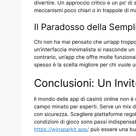
divertire. Un approccio critico e un po’ di s
meccanismi poco chiari o in trappole di m
Il Paradosso della Sempl
Chi non ha mai pensato che un’app troppo 
un’interfaccia minimalista si nasconde un 
contrario, un’app che offre molte funzion
spesso è la scelta migliore per chi vuole
Conclusioni: Un Invi
Il mondo delle app di casinò online non è
campo minato per esperti. Serve un mix d
con sicurezza. Scegliere piattaforme rego
condizioni di gioco sono passi indispensab
https://winsparkit.app/
può essere una bus