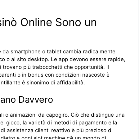
sinò Online Sono un
re da smartphone o tablet cambia radicalmente
sico o al sito desktop. Le app devono essere rapide,
i trovano più trabocchetti che opportunità. Il
sparenti o in bonus con condizioni nascoste è
ntillante è sinonimo di affidabilità.
tano Davvero
ali o animazioni da capogiro. Ciò che distingue una
el gioco, la varietà di metodi di pagamento e la
di assistenza clienti reattivo è più prezioso di
 dietro a ogni slot machine c’è un mondo di