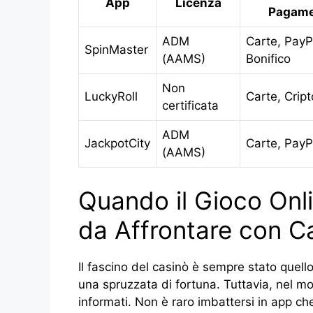
App
Licenza
Pagame
ADM
Carte, PayP
SpinMaster
(AAMS)
Bonifico
Non
LuckyRoll
Carte, Cript
certificata
ADM
JackpotCity
Carte, PayPa
(AAMS)
Quando il Gioco Onl
da Affrontare con C
Il fascino del casinò è sempre stato quello
una spruzzata di fortuna. Tuttavia, nel mon
informati. Non è raro imbattersi in app c