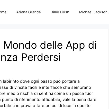
ome
Ariana Grande
Billie Eilish
Michael Jackson
 Mondo delle App di
nza Perdersi
n labirinto dove ogni passo può portare a
sse di vincite facili e interfacce che sembrano
tore medio rischia di sentirsi come un pesce fuor
 punto di riferimento affidabile, vale la pena dare
portale che prova a fare un po’ di luce in questo