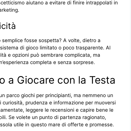
cetticismo aiutano a evitare di finire intrappolati in
arketing.
icità
semplice fosse sospetta? A volte, dietro a
sistema di gioco limitato o poco trasparente. Al
alità e opzioni può sembrare complicata, ma
 un’esperienza completa e senza sorprese.
to a Giocare con la Testa
 un parco giochi per principianti, ma nemmeno un
i curiosità, prudenza e informazione per muoversi
lamentate, leggere le recensioni e capire bene le
ili. Se volete un punto di partenza ragionato,
sola utile in questo mare di offerte e promesse.