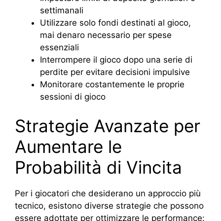
settimanali
Utilizzare solo fondi destinati al gioco,
mai denaro necessario per spese
essenziali
Interrompere il gioco dopo una serie di
perdite per evitare decisioni impulsive
Monitorare costantemente le proprie
sessioni di gioco
Strategie Avanzate per
Aumentare le
Probabilità di Vincita
Per i giocatori che desiderano un approccio più
tecnico, esistono diverse strategie che possono
essere adottate per ottimizzare le performance: