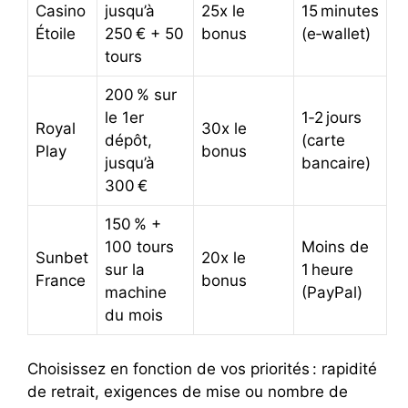
Casino
jusqu’à
25x le
15 minutes
Étoile
250 € + 50
bonus
(e‑wallet)
tours
200 % sur
le 1er
1‑2 jours
Royal
30x le
dépôt,
(carte
Play
bonus
jusqu’à
bancaire)
300 €
150 % +
100 tours
Moins de
Sunbet
20x le
sur la
1 heure
France
bonus
machine
(PayPal)
du mois
Choisissez en fonction de vos priorités : rapidité
de retrait, exigences de mise ou nombre de