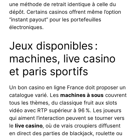
une méthode de retrait identique à celle du
dépôt. Certains casinos offrent même l’option
“instant payout” pour les portefeuilles
électroniques.
Jeux disponibles :
machines, live casino
et paris sportifs
Un bon casino en ligne France doit proposer un
catalogue varié. Les
machines à sous
couvrent
tous les thèmes, du classique fruit aux slots
vidéo avec RTP supérieur à 96 %. Les joueurs
qui aiment l’interaction peuvent se tourner vers
le
live casino
, où de vrais croupiers diffusent
en direct des parties de blackjack, roulette ou