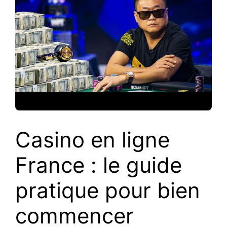
Casino en ligne
France : le guide
pratique pour bien
commencer