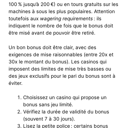
100 % jusqu’à 200 €) ou en tours gratuits sur les
machines à sous les plus populaires. Attention
toutefois aux
wagering requirements
: ils
indiquent le nombre de fois que le bonus doit
être misé avant de pouvoir être retiré.
Un bon bonus doit être clair, avec des
exigences de mise raisonnables (entre 20x et
30x le montant du bonus). Les casinos qui
imposent des limites de mise très basses ou
des jeux exclusifs pour le pari du bonus sont à
éviter.
Choisissez un casino qui propose un
bonus sans jeu limité.
Vérifiez la durée de validité du bonus
(souvent 7 à 30 jours).
Lisez la petite police : certains bonus