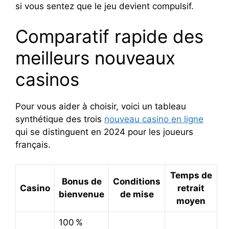
si vous sentez que le jeu devient compulsif.
Comparatif rapide des
meilleurs nouveaux
casinos
Pour vous aider à choisir, voici un tableau
synthétique des trois
nouveau casino en ligne
qui se distinguent en 2024 pour les joueurs
français.
Temps de
Bonus de
Conditions
Casino
retrait
bienvenue
de mise
moyen
100 %