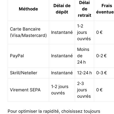
Délai
Délai de
Frais
Méthode
de
dépôt
éventue
retrait
1‑2
Carte Bancaire
Instantané
jours
0 €
(Visa/Mastercard)
ouvrés
Moins
PayPal
Instantané
de
0‑2 €
24 h
Skrill/Neteller
Instantané
12‑24 h
0‑3 €
2‑3
1‑2 jours
Virement SEPA
jours
0 €
ouvrés
ouvrés
Pour optimiser la rapidité, choisissez toujours