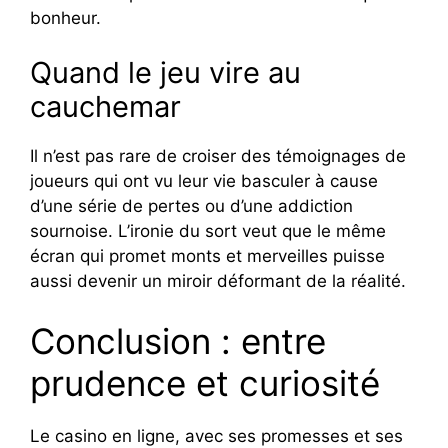
bonheur.
Quand le jeu vire au
cauchemar
Il n’est pas rare de croiser des témoignages de
joueurs qui ont vu leur vie basculer à cause
d’une série de pertes ou d’une addiction
sournoise. L’ironie du sort veut que le même
écran qui promet monts et merveilles puisse
aussi devenir un miroir déformant de la réalité.
Conclusion : entre
prudence et curiosité
Le casino en ligne, avec ses promesses et ses