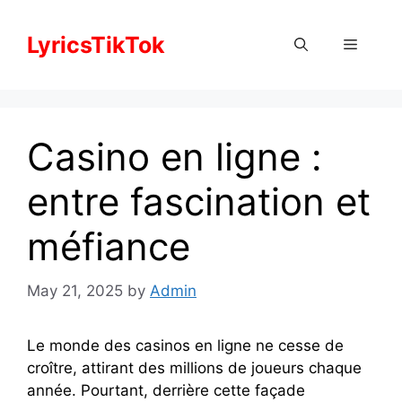
Skip
to
LyricsTikTok
Menu
content
Casino en ligne :
entre fascination et
méfiance
May 21, 2025
by
Admin
Le monde des casinos en ligne ne cesse de
croître, attirant des millions de joueurs chaque
année. Pourtant, derrière cette façade