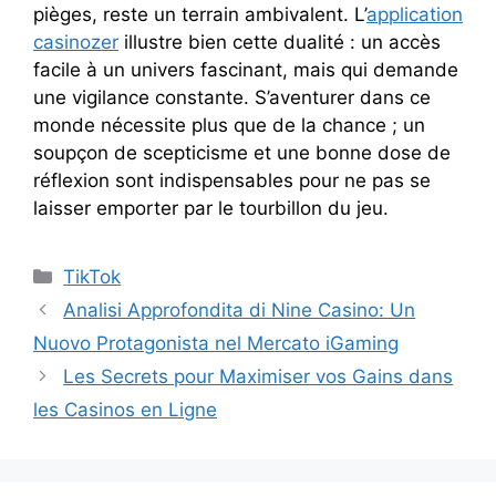
pièges, reste un terrain ambivalent. L’
application
casinozer
illustre bien cette dualité : un accès
facile à un univers fascinant, mais qui demande
une vigilance constante. S’aventurer dans ce
monde nécessite plus que de la chance ; un
soupçon de scepticisme et une bonne dose de
réflexion sont indispensables pour ne pas se
laisser emporter par le tourbillon du jeu.
Categories
TikTok
Analisi Approfondita di Nine Casino: Un
Nuovo Protagonista nel Mercato iGaming
Les Secrets pour Maximiser vos Gains dans
les Casinos en Ligne