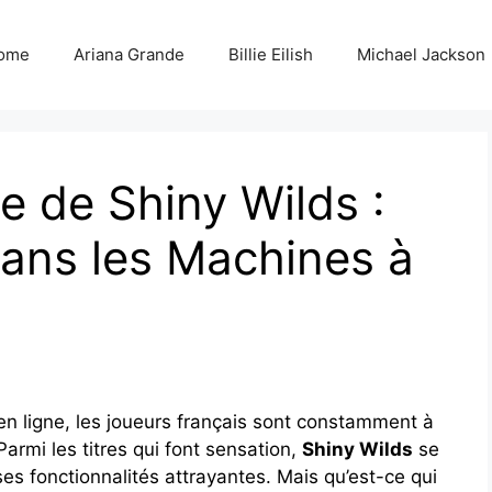
ome
Ariana Grande
Billie Eilish
Michael Jackson
 de Shiny Wilds :
ans les Machines à
 en ligne, les joueurs français sont constamment à
armi les titres qui font sensation,
Shiny Wilds
se
s fonctionnalités attrayantes. Mais qu’est-ce qui