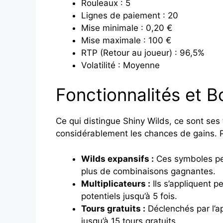
Rouleaux : 5
Lignes de paiement : 20
Mise minimale : 0,20 €
Mise maximale : 100 €
RTP (Retour au joueur) : 96,5%
Volatilité : Moyenne
Fonctionnalités et B
Ce qui distingue Shiny Wilds, ce sont ses
considérablement les chances de gains. Pa
Wilds expansifs :
Ces symboles peu
plus de combinaisons gagnantes.
Multiplicateurs :
Ils s’appliquent p
potentiels jusqu’à 5 fois.
Tours gratuits :
Déclenchés par l’ap
jusqu’à 15 tours gratuits.