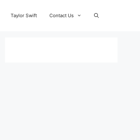
Taylor Swift
Contact Us