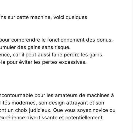
ins sur cette machine, voici quelques
pour comprendre le fonctionnement des bonus.
cumuler des gains sans risque.
nce, car il peut aussi faire perdre les gains.
e pour éviter les pertes excessives.
ncontournable pour les amateurs de machines à
lités modernes, son design attrayant et son
ont un choix judicieux. Que vous soyez novice ou
expérience divertissante et potentiellement