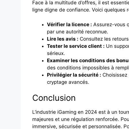
Face à la multitude d’offres, il est essen
ligne digne de confiance. Voici quelques
Vérifier la licence :
Assurez-vous qu
par une autorité reconnue.
Lire les avis :
Consultez les retours
Tester le service client :
Un support
sérieux.
Examiner les conditions des bonu
des conditions impossibles à rempli
Privilégier la sécurité :
Choisissez 
cryptage avancés.
Conclusion
L’industrie iGaming en 2024 est à un tour
majeures et une régulation renforcée. Pour
immersive, sécurisée et personnalisée. Pou