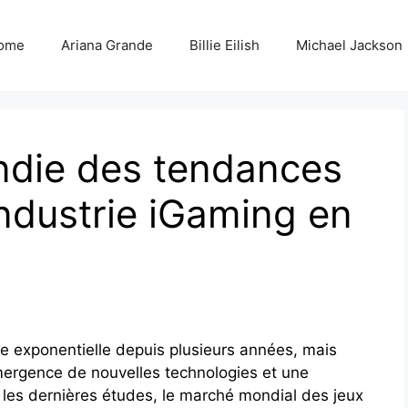
ome
Ariana Grande
Billie Eilish
Michael Jackson
ndie des tendances
industrie iGaming en
e exponentielle depuis plusieurs années, mais
mergence de nouvelles technologies et une
 les dernières études, le marché mondial des jeux