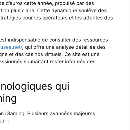
ards d’euros cette année, propulsé par des
tion plus claire. Cette dynamique soulève des
stratégies pour les opérateurs et les attentes des
est indispensable de consulter des ressources
usee.net/
, qui offre une analyse détaillée des
ne et des casinos virtuels. Ce site est une
passionnés souhaitant rester informés des
hnologiques qui
ming
ion iGaming. Plusieurs avancées majeures
eur :