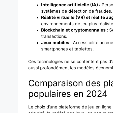
Intelligence artificielle (IA) :
Person
systèmes de détection de fraudes.
Réalité virtuelle (VR) et réalité a
environnements de jeu plus réaliste
Blockchain et cryptomonnaies :
Sé
transactions.
Jeux mobiles :
Accessibilité accrue
smartphones et tablettes.
Ces technologies ne se contentent pas d’amé
aussi profondément les modèles économiq
Comparaison des pl
populaires en 2024
Le choix d’une plateforme de jeu en lign