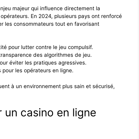
njeu majeur qui influence directement la
 opérateurs. En 2024, plusieurs pays ont renforcé
ger les consommateurs tout en favorisant
é pour lutter contre le jeu compulsif.
transparence des algorithmes de jeu.
our éviter les pratiques agressives.
 pour les opérateurs en ligne.
uent à un environnement plus sain et sécurisé,
r un casino en ligne