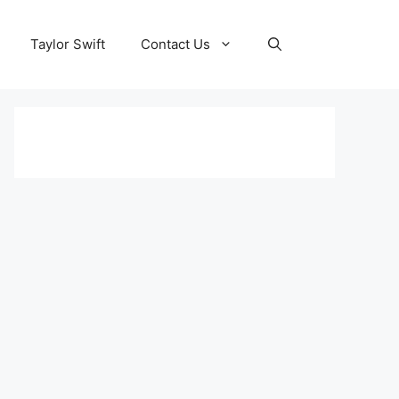
Taylor Swift
Contact Us