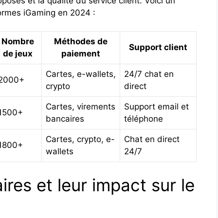
oposés et la qualité du service client. Voici un
formes iGaming en 2024 :
Nombre
Méthodes de
Support client
de jeux
paiement
Cartes, e-wallets,
24/7 chat en
2000+
crypto
direct
Cartes, virements
Support email et
1500+
bancaires
téléphone
Cartes, crypto, e-
Chat en direct
1800+
wallets
24/7
res et leur impact sur le