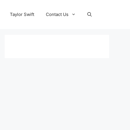
Taylor Swift
Contact Us