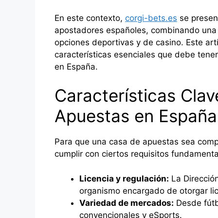
En este contexto,
corgi-bets.es
se presen
apostadores españoles, combinando una i
opciones deportivas y de casino. Este artí
características esenciales que debe tener
en España.
Características Cla
Apuestas en España
Para que una casa de apuestas sea compe
cumplir con ciertos requisitos fundamenta
Licencia y regulación:
La Direcció
organismo encargado de otorgar lic
Variedad de mercados:
Desde fútb
convencionales y eSports.