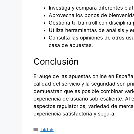
Investiga y compara diferentes plat
Aprovecha los bonos de bienvenida,
Gestiona tu bankroll con disciplina
Utiliza herramientas de análisis y 
Consulta las opiniones de otros usu
casa de apuestas.
Conclusión
El auge de las apuestas online en Españ
calidad del servicio y la seguridad son p
demuestran que es posible combinar vari
experiencia de usuario sobresaliente. Al 
aspectos regulatorios, variedad de mercad
experiencia satisfactoria y segura.
Categories
TikTok