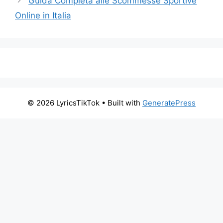
Guida Completa alle Scommesse Sportive
Online in Italia
© 2026 LyricsTikTok
• Built with
GeneratePress